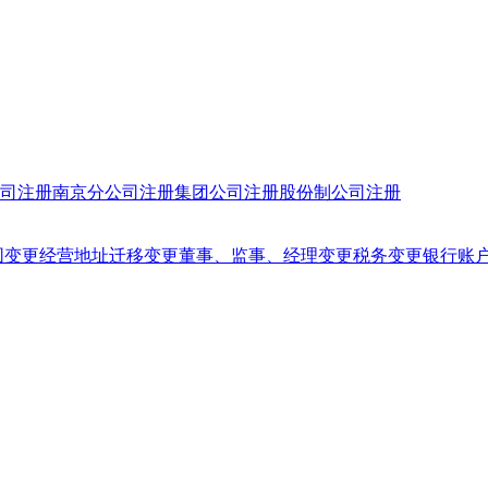
司注册
南京分公司注册
集团公司注册
股份制公司注册
围变更
经营地址迁移变更
董事、监事、经理变更
税务变更
银行账