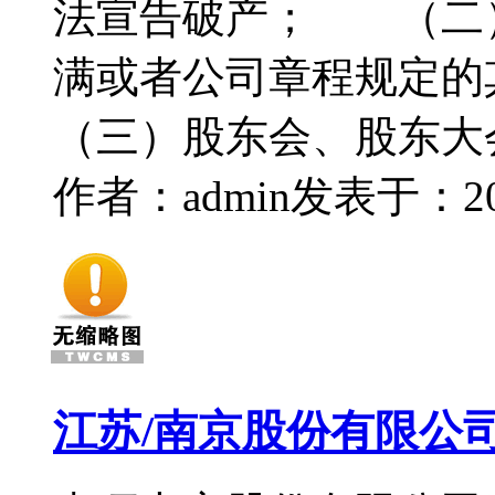
法宣告破产； （二
满或者公司章程规定
（三）股东会、股东大
作者：admin
发表于：2014
江苏/南京股份有限公