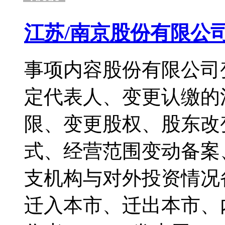
江苏/南京股份有限公司
事项内容股份有限公司
定代表人、变更认缴的
限、变更股权、股东改
式、经营范围变动备案
支机构与对外投资情况
迁入本市、迁出本市、