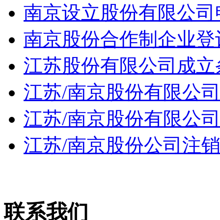
南京设立股份有限公司申
南京股份合作制企业登记
江苏股份有限公司成立条
江苏/南京股份有限公
江苏/南京股份有限公司
江苏/南京股份公司注
联系我们