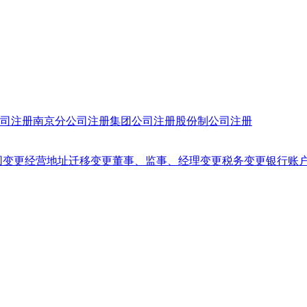
司注册
南京分公司注册
集团公司注册
股份制公司注册
围变更
经营地址迁移变更
董事、监事、经理变更
税务变更
银行账