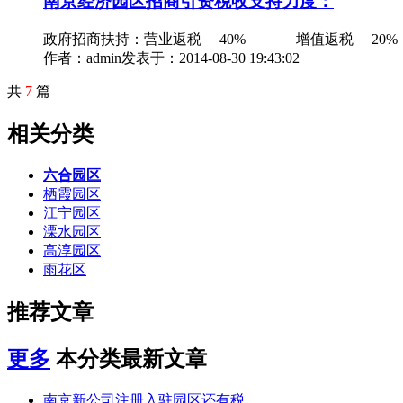
南京经济园区招商引资税收支持力度：
政府招商扶持：营业返税 40% 增值返税 2
作者：admin
发表于：2014-08-30 19:43:02
共
7
篇
相关分类
六合园区
栖霞园区
江宁园区
溧水园区
高淳园区
雨花区
推荐文章
更多
本分类最新文章
南京新公司注册入驻园区还有税...